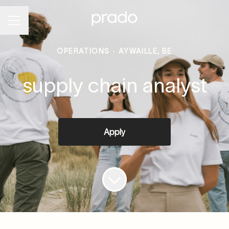
Career menu
OPERATIONS
·
AYWAILLE, BE
supply chain analyst
Apply